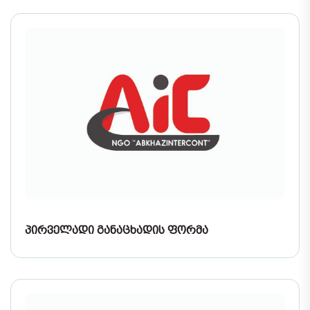
ᲞᲘᲠᲕᲔᲚᲐᲓᲘ ᲒᲐᲜᲐᲪᲮᲐᲓᲘᲡ ᲤᲝᲠᲛᲐ