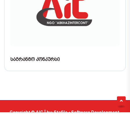
ᲡᲐᲒᲠᲐᲜᲢᲝ ᲙᲝᲜᲙᲣᲠᲡᲘ
Copyright ©
AIC
| by:
Stafilo • Software Development.