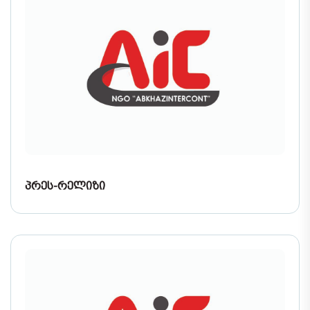
ᲞᲠᲔᲡ-ᲠᲔᲚᲘᲖᲘ